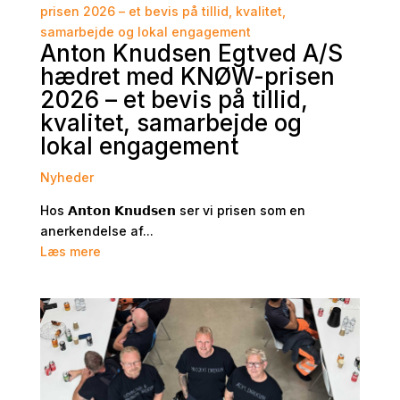
Anton Knudsen Egtved A/S
hædret med KNØW-prisen
2026 – et bevis på tillid,
kvalitet, samarbejde og
lokal engagement
Nyheder
Hos 𝗔𝗻𝘁𝗼𝗻 𝗞𝗻𝘂𝗱𝘀𝗲𝗻 ser vi prisen som en
anerkendelse af...
Læs mere