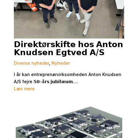
𝗗𝗶𝗿𝗲𝗸𝘁ø𝗿𝘀𝗸𝗶𝗳𝘁𝗲 𝗵𝗼𝘀 𝗔𝗻𝘁𝗼𝗻
𝗞𝗻𝘂𝗱𝘀𝗲𝗻 𝗘𝗴𝘁𝘃𝗲𝗱 𝗔/𝗦
Diverse nyheder
,
Nyheder
I år kan entreprenørvirksomheden Anton Knudsen
A/S fejre 𝟱𝟬-å𝗿𝘀 𝗷𝘂𝗯𝗶𝗹æ𝘂𝗺....
Læs mere