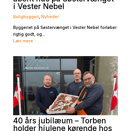
i Vester Nebel
Boligbyggeri
,
Nyheder
Byggeriet på Søstervænget i Vester Nebel forløber
rigtig godt, og...
Læs mere
40 års jubilæum – Torben
holder hjulene kørende hos