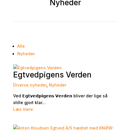
Nyheder
Alle
Nyheder
Egtvedpigens Verden
Diverse nyheder
,
Nyheder
Ved 𝗘𝗴𝘁𝘃𝗲𝗱𝗽𝗶𝗴𝗲𝗻𝘀 𝗩𝗲𝗿𝗱𝗲𝗻 bliver der lige så
stille gjort klar...
Læs mere