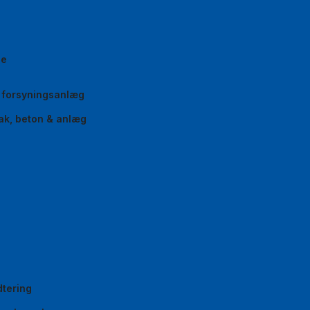
se
g forsyningsanlæg
oak, beton & anlæg
dtering