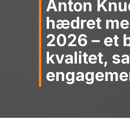
Anton Knu
hædret m
2026 – et b
kvalitet, 
engageme