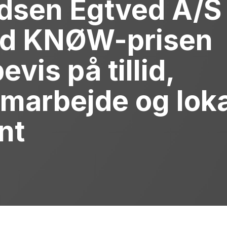
dsen Egtved A/S
ed KNØW-prisen
evis på tillid,
samarbejde og lok
nt