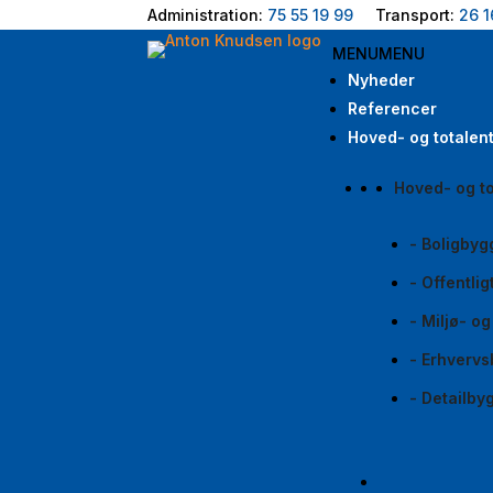
Administration:
75 55 19 99
Transport:
26 1
MENU
MENU
Nyheder
Referencer
Hoved- og totalen
Hoved- og to
- Boligbyg
- Offentli
- Miljø- o
- Erhvervs
- Detailby