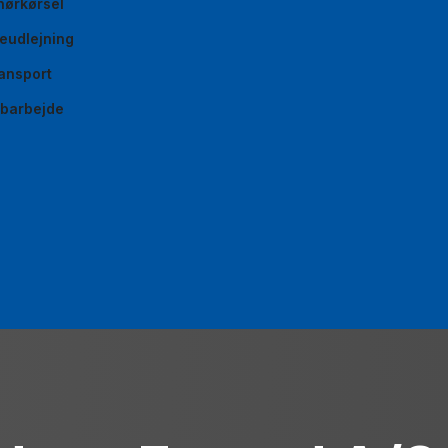
nørkørsel
eudlejning
ansport
abarbejde