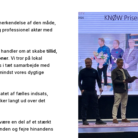
en anerkendelse af den måde,
g professionel aktør med
t handler om at skabe
tillid,
oner
. Vi tror på lokal
es i tæt samarbejde med
 mindst vores dygtige
atet af fælles indsats,
kker langt ud over det
ære en del af et stærkt
anden og fejre hinandens