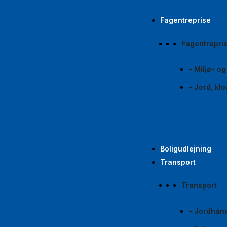
Fagentreprise
Fagentrepri
- Miljø- o
- Jord, kl
Boligudlejning
Transport
Transport
- Jordhån