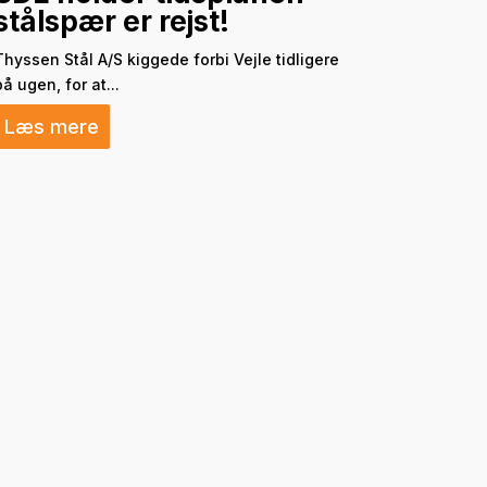
stålspær er rejst!
Thyssen Stål A/S kiggede forbi Vejle tidligere
på ugen, for at...
Læs mere