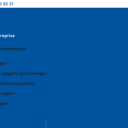
6 93 31
treprise
talentreprise
geri
gt byggeri og foreninger
g forsyningsanlæg
byggeri
ggeri