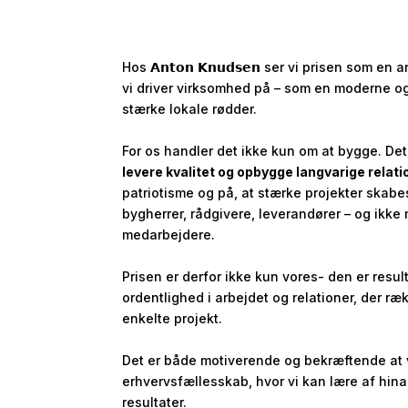
Hos 𝗔𝗻𝘁𝗼𝗻 𝗞𝗻𝘂𝗱𝘀𝗲𝗻 ser vi prisen som 
vi driver virksomhed på – som en moderne o
stærke lokale rødder.
For os handler det ikke kun om at bygge. De
levere kvalitet og opbygge langvarige relati
patriotisme og på, at stærke projekter skab
bygherrer, rådgivere, leverandører – og ikke
medarbejdere.
Prisen er derfor ikke kun vores- den er result
ordentlighed i arbejdet og relationer, der ræ
enkelte projekt.
Det er både motiverende og bekræftende at v
erhvervsfællesskab, hvor vi kan lære af hin
resultater.