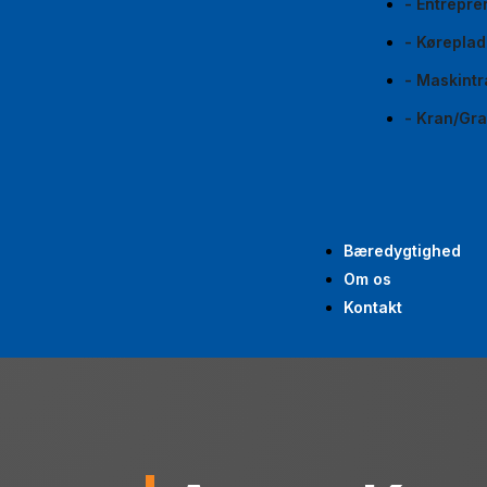
- Entrepre
- Køreplad
- Maskintr
- Kran/Gr
Bæredygtighed
Om os
Kontakt