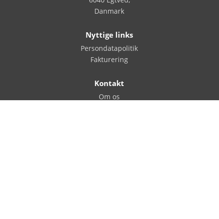
Danmark
Nyttige links
Persondatapolitik
Fakturering
Kontakt
Om os
Kontakt
Ledige stillinger
Lokal samling
Følg