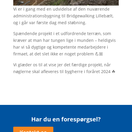
Vi er i gang med en udvidelse af den nuværende
administrationsbygning til Bridgewalking Lillebælt,
og i går var første dag med støbning.
Spændende projekt i et udfordrende terræn, som
kræver at man har tungen lige i munden – heldigvis
har vi så dygtige og kompetente medarbejdere i
firmaet, at det slet ikke er noget problem 💪🏼
Vi glæder os til at vise jer det færdige projekt, når
nøglerne skal afleveres til bygherre i foråret 2024 ☘
Har du en forespørgsel?