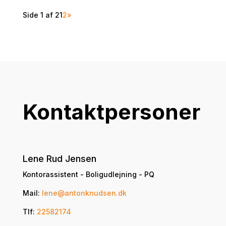
Side 1 af 2
1
2
»
Kontaktpersoner
Lene Rud Jensen
Kontorassistent - Boligudlejning - PQ
Mail:
lene@antonknudsen.dk
Tlf:
22582174