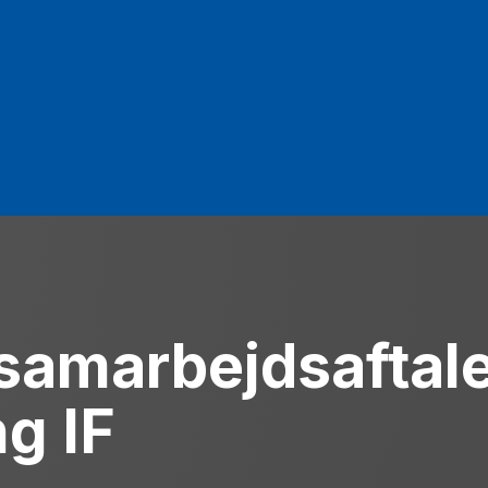
samarbejdsaftal
g IF