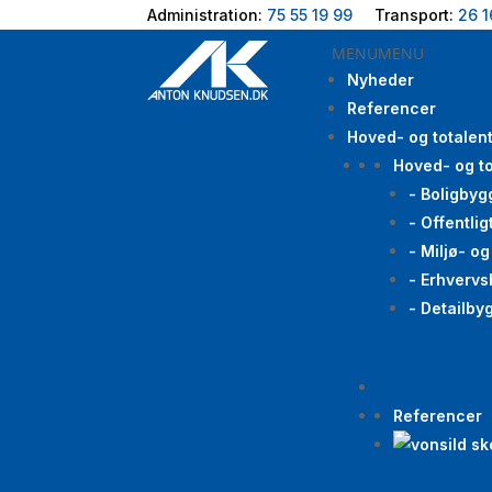
Administration:
75 55 19 99
Transport:
26 1
MENU
MENU
Nyheder
Referencer
Hoved- og totalen
Hoved- og to
- Boligbyg
- Offentli
- Miljø- o
- Erhvervs
- Detailby
Referencer