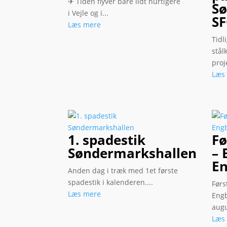
✈ Tiden flyver bare lidt hurtigere
S
i Vejle og i...
S
Læs mere
Tidl
stål
proje
Læs
1. spadestik
Fø
Søndermarkshallen
– 
E
Anden dag i træk med 1et første
spadestik i kalenderen....
Førs
Læs mere
Engb
augu
Læs