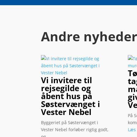
Andre nyhede
Tø
Vi invitere til
ta
rejsegilde og
ma
åbent hus på
gi
Søstervænget i
Ve
Vester Nebel
På S
Byggeriet på Søstervænget i
komm
Vester Nebel forløber rigtig godt,
Læs
og...