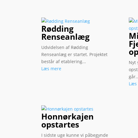
Rødding
Mi
Renseanlæg
Fj
Udvidelsen af Rødding
op
Renseanlæg er startet. Projektet
består af etablering...
Nyt 
Læs mere
opst
går..
Læs
Honnørkajen
opstartes
I sidste uge kunne vi påbegynde