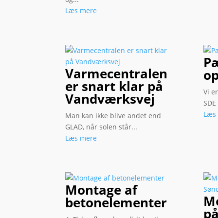
Læs mere
P
Varmecentralen
op
er snart klar på
Vi e
Vandværksvej
SDE i
Læs
Man kan ikke blive andet end
GLAD, når solen står...
Læs mere
Montage af
Mo
betonelementer
p