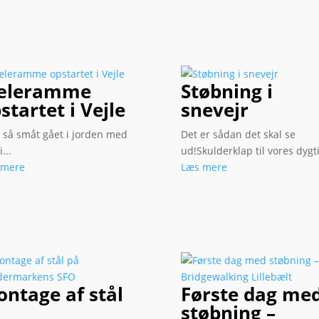
æleramme
Støbning i
startet i Vejle
snevejr
r så småt gået i jorden med
Det er sådan det skal se
...
ud!Skulderklap til vores dygti
 mere
Læs mere
ntage af stål
Første dag me
å
støbning –