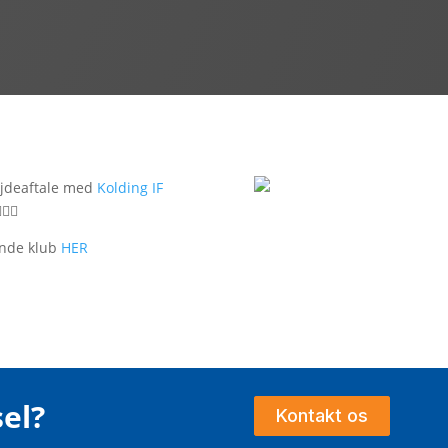
bejdeaftale med
Kolding IF
‍♂️
nde klub
HER
el?
Kontakt os