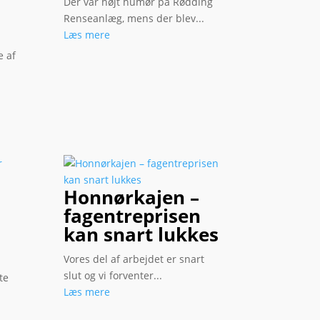
Der var højt humør på Rødding
Renseanlæg, mens der blev...
Læs mere
e af
Honnørkajen –
fagentreprisen
kan snart lukkes
Vores del af arbejdet er snart
slut og vi forventer...
te
Læs mere