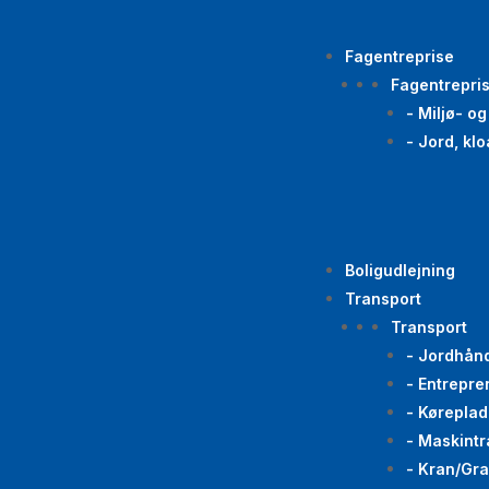
Fagentreprise
Fagentrepri
- Miljø- o
- Jord, kl
Boligudlejning
Transport
Transport
- Jordhån
- Entrepre
- Køreplad
- Maskintr
- Kran/Gr