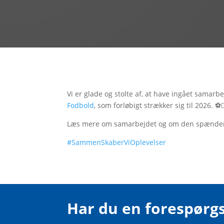
Vi er glade og stolte af, at have ingået samar
Fodbold
, som forløbigt strækker sig til 2026. ⚽🏃
Læs mere om samarbejdet og om den spænde
#SammenSkaberViOplevelser
Har du en forespørgs