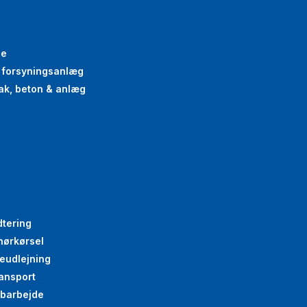
se
g forsyningsanlæg
oak, beton & anlæg
dtering
nørkørsel
eudlejning
ansport
abarbejde