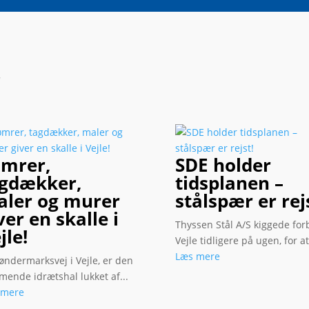
r
mrer,
SDE holder
gdækker,
tidsplanen –
ler og murer
stålspær er rej
ver en skalle i
Thyssen Stål A/S kiggede for
jle!
Vejle tidligere på ugen, for at.
Læs mere
øndermarksvej i Vejle, er den
ende idrætshal lukket af...
 mere