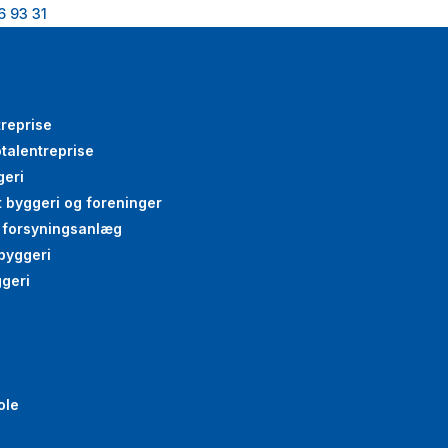
6 93 31
treprise
talentreprise
geri
gt byggeri og foreninger
g forsyningsanlæg
byggeri
ggeri