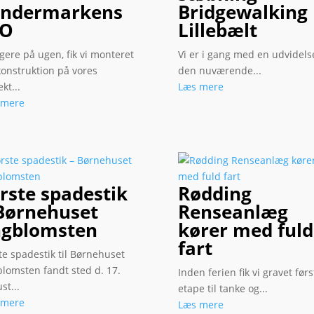
øndermarkens
Bridgewalking
FO
Lillebælt
igere på ugen, fik vi monteret
Vi er i gang med en udvidels
konstruktion på vores
den nuværende...
kt...
Læs mere
 mere
rste spadestik
Rødding
Børnehuset
Renseanlæg
ngblomsten
kører med fuld
fart
te spadestik til Børnehuset
lomsten fandt sted d. 17.
Inden ferien fik vi gravet førs
st...
etape til tanke og...
 mere
Læs mere