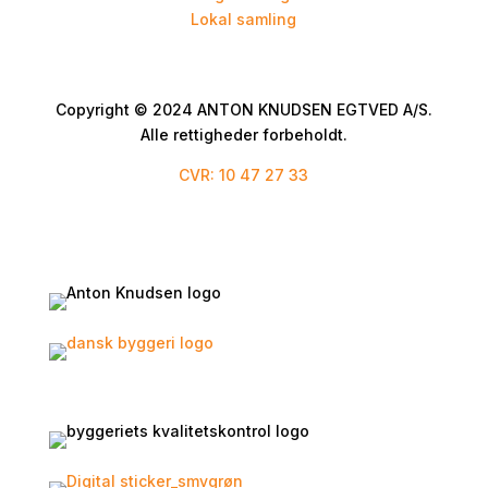
Lokal samling
Copyright © 2024 ANTON KNUDSEN EGTVED A/S.
Alle rettigheder forbeholdt.
CVR: 10 47 27 33