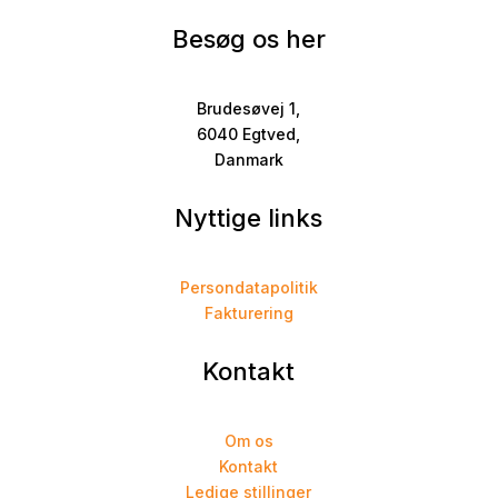
Besøg os her
Brudesøvej 1,
6040 Egtved,
Danmark
Nyttige links
Persondatapolitik
Fakturering
Kontakt
Om os
Kontakt
Ledige stillinger