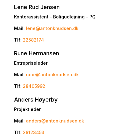
Lene Rud Jensen
Kontorassistent - Boligudlejning - PQ
Mail:
lene@antonknudsen.dk
Tlf:
22582174
Rune Hermansen
Entrepriseleder
Mail:
rune@antonknudsen.dk
Tlf:
28405992
Anders Høyerby
Projektleder
Mail:
anders@antonknudsen.dk
Tlf:
28123453