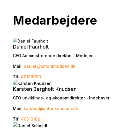
Medarbejdere
Daniel Faurholt
CEO Administrerende direktør - Medejer
Mail:
daniel@antonknudsen.dk
Tlf:
40186999
Karsten Bergholt Knudsen
CFO udviklings- og økonomidirektør - Indehaver
Mail:
karsten@antonknudsen.dk
Tlf:
40310102