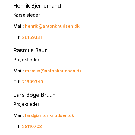
Henrik Bjerremand
Kørselsleder
Mail:
henrik@antonknudsen.dk
Tlf:
26169331
Rasmus Baun
Projektleder
Mail:
rasmus@antonknudsen.dk
Tlf:
21899340
Lars Bøge Bruun
Projektleder
Mail:
lars@antonknudsen.dk
Tlf:
28110708