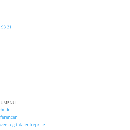
 93 31
NU
MENU
yheder
ferencer
ved- og totalentreprise