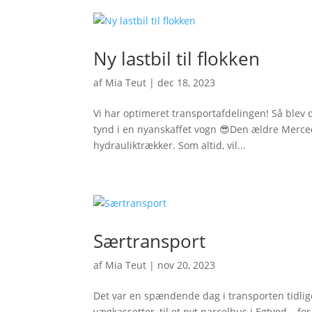
Ny lastbil til flokken
af
Mia Teut
|
dec 18, 2023
Vi har optimeret transportafdelingen! Så blev 
tynd i en nyanskaffet vogn 😎Den ældre Merced
hydrauliktrækker. Som altid, vil...
Særtransport
af
Mia Teut
|
nov 20, 2023
Det var en spændende dag i transporten tidlig
vægkassetter, til et nyt parcelhus i Egtved – f