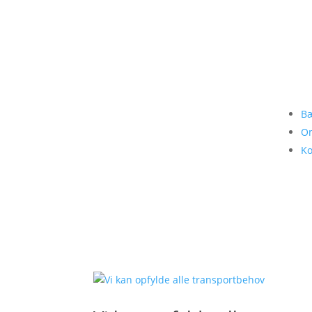
Bæ
O
Ko