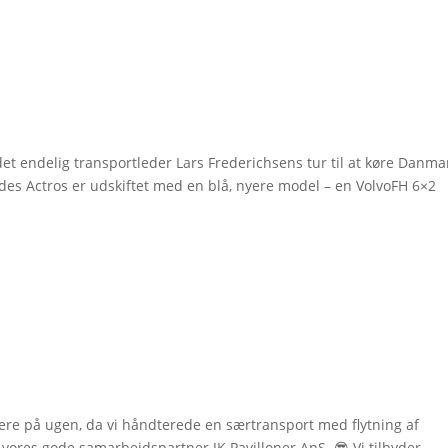
det endelig transportleder Lars Frederichsens tur til at køre Danma
es Actros er udskiftet med en blå, nyere model – en VolvoFH 6×2
ere på ugen, da vi håndterede en særtransport med flytning af
or vores gode samarbejdspartner JK Pavilloner ApS. 😎 Vi tilbyder