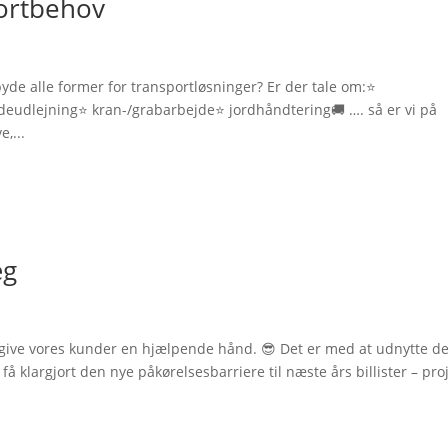
portbehov
lbyde alle former for transportløsninger? Er der tale om:⭐
eudlejning⭐ kran-/grabarbejde⭐ jordhåndtering🚚 …. så er vi på
,...
æg
 at give vores kunder en hjælpende hånd. 😎 Det er med at udnytte d
 få klargjort den nye påkørelsesbarriere til næste års billister – pro