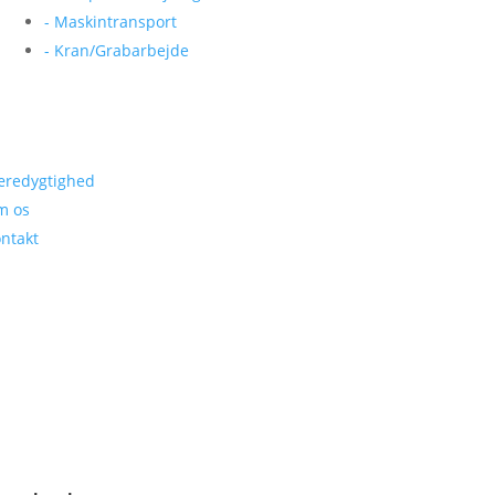
- Maskintransport
- Kran/Grabarbejde
redygtighed
m os
ntakt