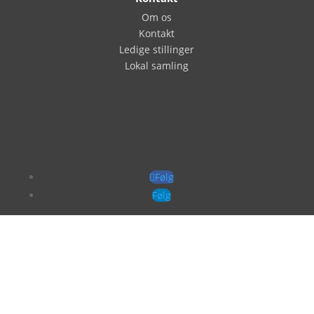
Om os
Kontakt
Ledige stillinger
Lokal samling
Følg
Følg
Copyright © 2024 ANTON KNUDSEN EGTVED A/S. Alle
rettigheder forbeholdt.
CVR: 10 47 27 33