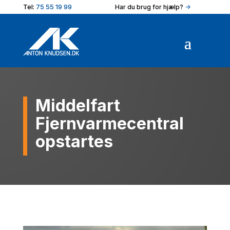
Tel:
75 55 19 99
Har du brug for hjælp?
->
Middelfart
Fjernvarmecentral
opstartes