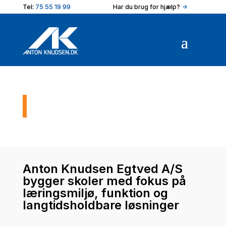
Tel:
75 55 19 99
Har du brug for hjælp?
->
Skolebyggeri
Anton Knudsen Egtved A/S
bygger skoler med fokus på
læringsmiljø, funktion og
langtidsholdbare løsninger