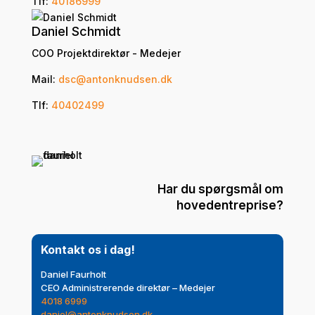
Tlf:
40186999
Daniel Schmidt
COO Projektdirektør - Medejer
Mail:
dsc@antonknudsen.dk
Tlf:
40402499
Har du spørgsmål om
hovedentreprise?
Kontakt os i dag!
Daniel Faurholt
CEO Administrerende direktør – Medejer
4018 6999
daniel@antonknudsen.dk