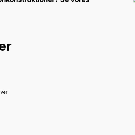
er
aver