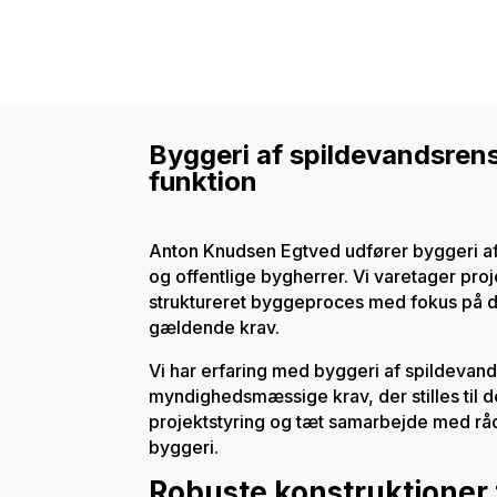
Byggeri af spildevandsren
funktion
Anton Knudsen Egtved udfører byggeri a
og offentlige bygherrer. Vi varetager proj
struktureret byggeproces med fokus på dr
gældende krav.
Vi har erfaring med byggeri af spildevan
myndighedsmæssige krav, der stilles til
projektstyring og tæt samarbejde med råd
byggeri.
Robuste konstruktioner 