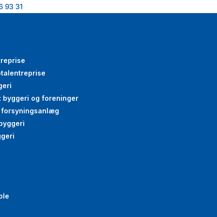
6 93 31
treprise
talentreprise
geri
gt byggeri og foreninger
g forsyningsanlæg
byggeri
ggeri