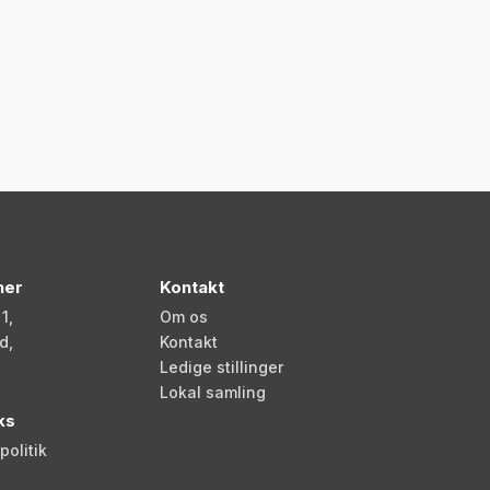
her
Kontakt
1,
Om os
d,
Kontakt
Ledige stillinger
Lokal samling
ks
olitik