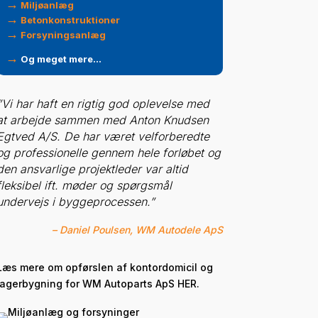
→
Miljøanlæg
→
Betonkonstruktioner
→
Forsyningsanlæg
→
Og meget mere…
”Vi har haft en rigtig god oplevelse
med
at arbejde sammen med Anton Knudsen
Egtved A/S. De har været velforberedte
og professionelle gennem hele forløbet og
den ansvarlige projektleder var altid
fleksibel ift. møder og spørgsmål
undervejs i byggeprocessen.
”
– Daniel Poulsen, WM Autodele ApS
Læs mere om opførslen af kontordomicil og
lagerbygning for WM Autoparts ApS
HER.