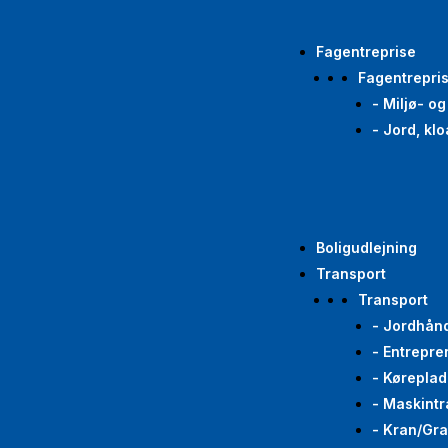
Fagentreprise
Fagentrepri
- Miljø- o
- Jord, kl
Boligudlejning
Transport
Transport
- Jordhån
- Entrepre
- Køreplad
- Maskintr
- Kran/Gr