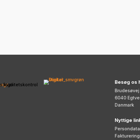
Besøg os 
Brudesøvej 
6040 Egtve
Danmark
Nyttige lin
Persondatap
Fakturering