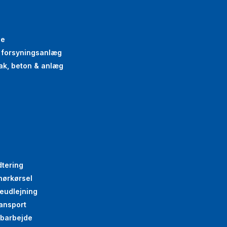
se
g forsyningsanlæg
oak, beton & anlæg
dtering
nørkørsel
eudlejning
ansport
abarbejde