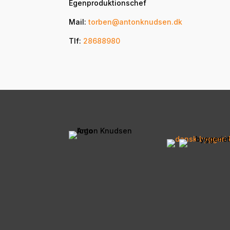
Egenproduktionschef
Mail:
torben@antonknudsen.dk
Tlf:
28688980