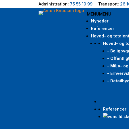
Administration:
75 55 19 99
Transport:
26 1
MENU
MENU
Nyheder
Referencer
Hoved- og totalen
Hoved- og to
- Boligbyg
- Offentli
- Miljø- o
- Erhvervs
- Detailby
Referencer