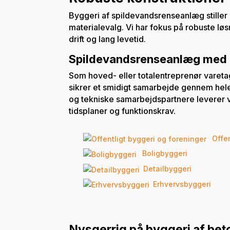
Byggeri af spildevandsrenseanlæg stiller 
materialevalg. Vi har fokus på robuste løs
drift og lang levetid.
Spildevandsrenseanlæg med e
Som hoved- eller totalentreprenør varetag
sikrer et smidigt samarbejde gennem he
og tekniske samarbejdspartnere leverer v
tidsplaner og funktionskrav.
Offen
Boligbyggeri
Detailbyggeri
Erhvervsbyggeri
Nysgerrig på byggeri af be