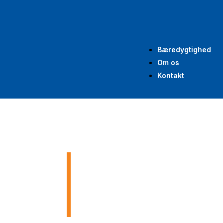
Bæredygtighed
Om os
Kontakt
Byggeri af
spildevan