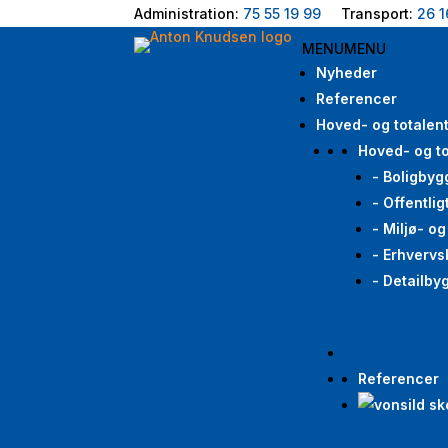
Administration:
75 55 19 99
Transport:
26 1
MENU
MENU
Nyheder
Referencer
Hoved- og totalen
Hoved- og to
- Boligbyg
- Offentli
- Miljø- o
- Erhvervs
- Detailby
Referencer