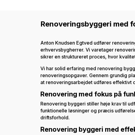
Renoveringsbyggeri med fok
Anton Knudsen Egtved udfører renovering 
erhvervsbygherrer. Vi varetager renoverin
sikrer en struktureret proces, hvor kvalitet
Vi har solid erfaring med renovering byg
renoveringsopgaver. Gennem grundig planl
at renoveringsarbejdet udføres effektiv
Renovering med fokus på funk
Renovering byggeri stiller høje krav til u
funktionelle løsninger og præcis udførels
driftsforhold.
Renovering byggeri med effek