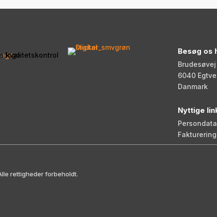
Besøg os 
Brudesøvej 
6040 Egtve
Danmark
Nyttige lin
Persondatap
Fakturering
e rettigheder forbeholdt.