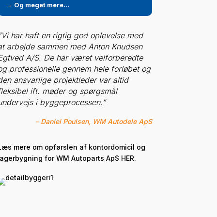
→
Og meget mere…
”Vi har haft en rigtig god oplevelse
med
at arbejde sammen med Anton Knudsen
Egtved A/S. De har været velforberedte
og professionelle gennem hele forløbet og
den ansvarlige projektleder var altid
fleksibel ift. møder og spørgsmål
undervejs i byggeprocessen.
”
– Daniel Poulsen, WM Autodele ApS
Læs mere om opførslen af kontordomicil og
lagerbygning for WM Autoparts ApS
HER.