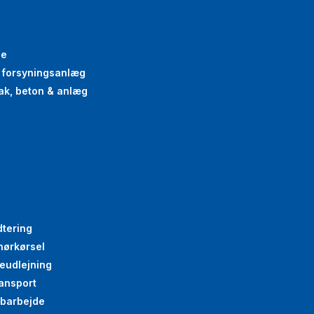
se
g forsyningsanlæg
oak, beton & anlæg
dtering
nørkørsel
eudlejning
ansport
abarbejde