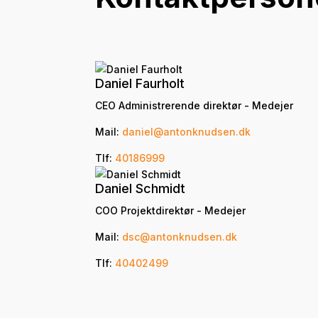
Daniel Faurholt
CEO Administrerende direktør - Medejer
Mail:
daniel@antonknudsen.dk
Tlf:
40186999
Daniel Schmidt
COO Projektdirektør - Medejer
Mail:
dsc@antonknudsen.dk
Tlf:
40402499