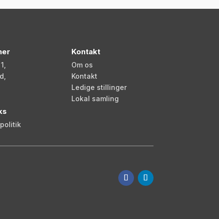
her
Kontakt
1,
Om os
d,
Kontakt
Ledige stillinger
Lokal samling
ks
olitik