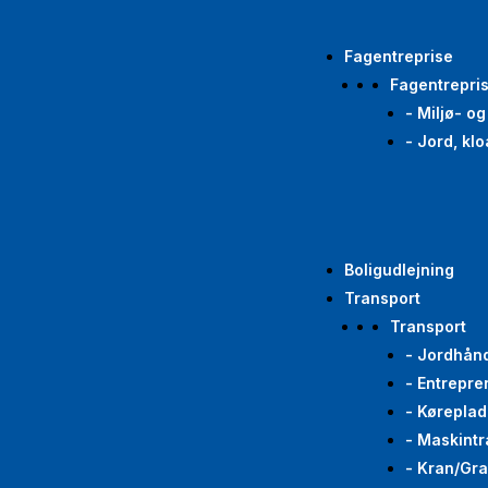
Fagentreprise
Fagentrepri
- Miljø- o
- Jord, kl
Boligudlejning
Transport
Transport
- Jordhån
- Entrepre
- Køreplad
- Maskintr
- Kran/Gr