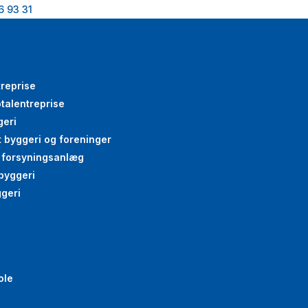
6 93 31
treprise
talentreprise
geri
gt byggeri og foreninger
g forsyningsanlæg
byggeri
ggeri