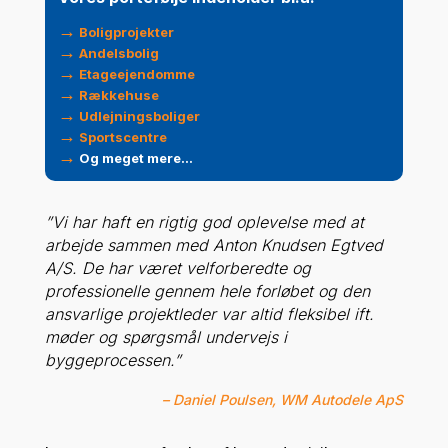
→
Boligprojekter
→
Andelsbolig
→
Etageejendomme
→
Rækkehuse
→
Udlejningsboliger
→
Sportscentre
→
Og meget mere…
”Vi har haft en rigtig god oplevelse
med at
arbejde sammen med Anton Knudsen Egtved
A/S. De har været velforberedte og
professionelle gennem hele forløbet og den
ansvarlige projektleder var altid fleksibel ift.
møder og spørgsmål undervejs i
byggeprocessen.
”
– Daniel Poulsen, WM Autodele ApS