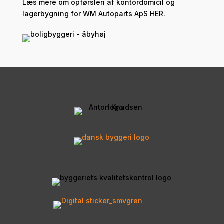
Læs mere om opførslen af kontordomicil og
lagerbygning for WM Autoparts ApS
HER.