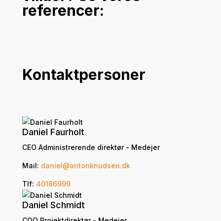
referencer:
Kontaktpersoner
Daniel Faurholt
CEO Administrerende direktør - Medejer
Mail:
daniel@antonknudsen.dk
Tlf:
40186999
Daniel Schmidt
COO Projektdirektør - Medejer