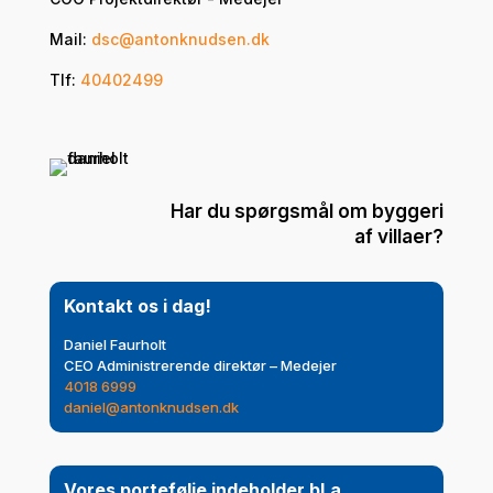
Mail:
dsc@antonknudsen.dk
Tlf:
40402499
Har du spørgsmål om byggeri
af villaer?
Kontakt os i dag!
Daniel Faurholt
CEO Administrerende direktør – Medejer
4018 6999
daniel@antonknudsen.dk
Vores portefølje indeholder bl.a.